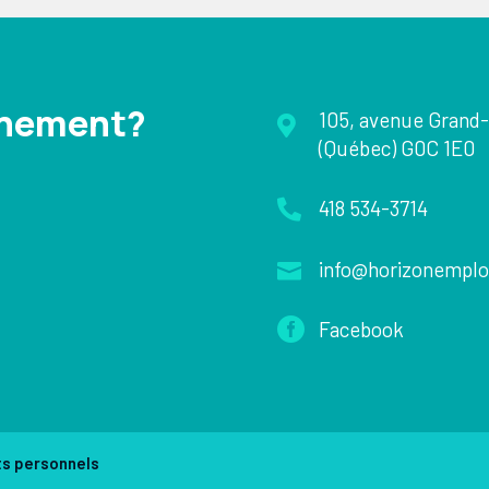
gnement?
105, avenue Grand-

(Québec) G0C 1E0
418 534-3714

info@horizonemplo


Facebook
ts personnels